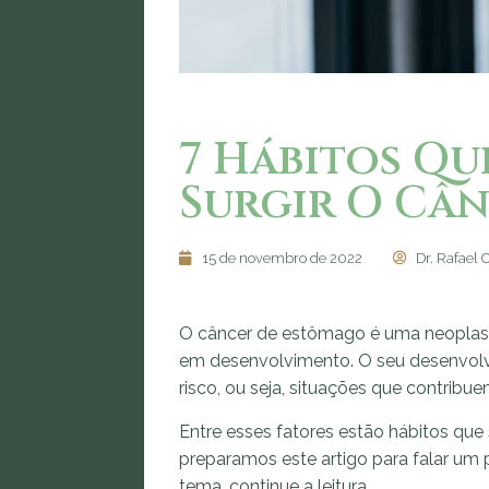
7 Hábitos Qu
Surgir O Câ
15 de novembro de 2022
Dr. Rafael 
O câncer de estômago é uma neoplasi
em desenvolvimento. O seu desenvolv
risco, ou seja, situações que contrib
Entre esses fatores estão hábitos que 
preparamos este artigo para falar um 
tema, continue a leitura.