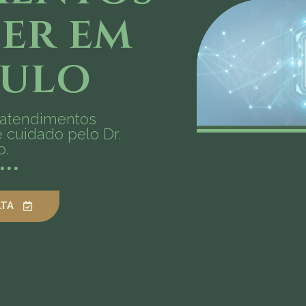
er em
aulo
 atendimentos
 cuidado pelo Dr.
o.
TA