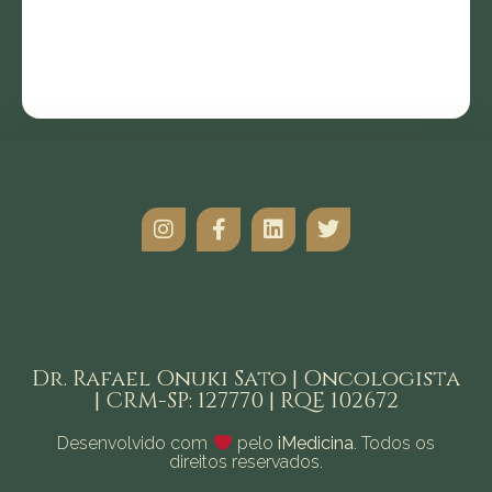
Dr. Rafael Onuki Sato | Oncologista
| CRM-SP: 127770 | RQE 102672
Desenvolvido com
pelo
iMedicina
. Todos os
direitos reservados.