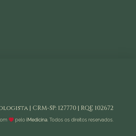
logista | CRM-SP: 127770 | RQE 102672
 com
pelo
iMedicina
. Todos os direitos reservados.