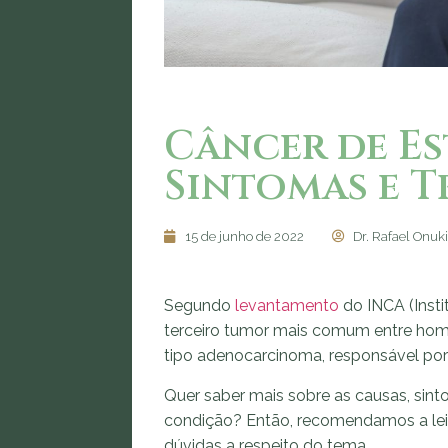
Câncer de Es
Sintomas e 
15 de junho de 2022
Dr. Rafael Onuki
Segundo
levantamento
do INCA (Insti
terceiro tumor mais comum entre home
tipo adenocarcinoma, responsável por
Quer saber mais sobre as causas, sint
condição? Então, recomendamos a leit
dúvidas a respeito do tema.