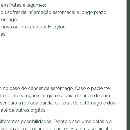
em frutas e legumes;
ou sofrer de inflamação estomacal a longo prazo;
estômago;
ciosa ou infecção por H. pylori;
as;
?
ro no caso do câncer de estômago. Caso o paciente
o, a intervenção cirúrgica é a única chance de cura.
r para a retirada parcial ou total do estômago e dos
 até de outros órgãos.
iferentes possibilidades. Diante disso, uma delas é a
icada apenas quando o câncer está na fase inicial e