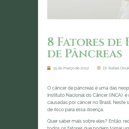
8 Fatores de
de Pâncreas
15 de março de 2022
Dr. Rafael Onuk
O câncer de pâncreas é uma das neop
Instituto Nacional do Câncer (INCA), 
causadas por câncer no Brasil. Neste 
de risco para essa doença.
Quer saber mais sobre eles? Então, re
todos os fatores que podem tornar u