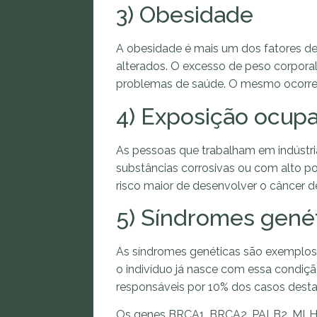
3) Obesidade
A obesidade é mais um dos fatores de
alterados. O excesso de peso corporal
problemas de saúde. O mesmo ocorre 
4) Exposição ocupa
As pessoas que trabalham em indústri
substâncias corrosivas ou com alto p
risco maior de desenvolver o câncer d
5) Síndromes gené
As síndromes genéticas são exemplos 
o indivíduo já nasce com essa condiçã
responsáveis por 10% dos casos dest
Os genes BRCA1, BRCA2, PALB2, MLH