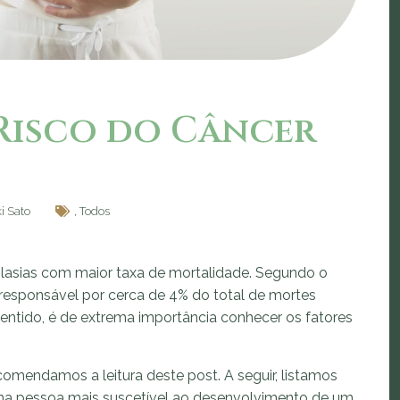
 Risco do Câncer
i Sato
,
Todos
lasias com maior taxa de mortalidade. Segundo o
é responsável por cerca de 4% do total de mortes
sentido, é de extrema importância conhecer os fatores
comendamos a leitura deste post. A seguir, listamos
ma pessoa mais suscetível ao desenvolvimento de um