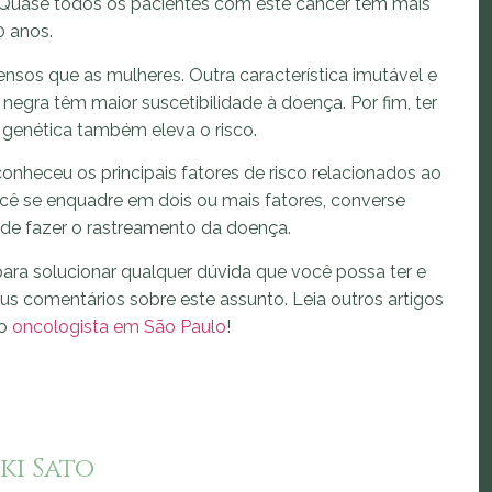
. Quase todos os pacientes com este câncer têm mais
0 anos.
sos que as mulheres. Outra característica imutável e
 negra têm maior suscetibilidade à doença. Por fim, ter
 genética também eleva o risco.
conheceu os principais fatores de risco relacionados ao
ocê se enquadre em dois ou mais fatores, converse
de fazer o rastreamento da doença.
ara solucionar qualquer dúvida que você possa ter e
eus comentários sobre este assunto. Leia outros artigos
mo
oncologista em São Paulo
!
ki Sato