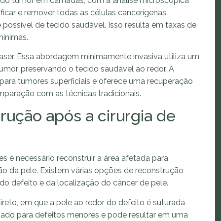
 do tumor em camadas, com a análise microscópica
tificar e remover todas as células cancerígenas
possível de tecido saudável. Isso resulta em taxas de
mínimas.
a laser. Essa abordagem minimamente invasiva utiliza um
 tumor, preservando o tecido saudável ao redor. A
z para tumores superficiais e oferece uma recuperação
mparação com as técnicas tradicionais.
ução após a cirurgia de
 é necessário reconstruir a área afetada para
ção da pele. Existem várias opções de reconstrução
o defeito e da localização do câncer de pele.
to, em que a pele ao redor do defeito é suturada
quado para defeitos menores e pode resultar em uma