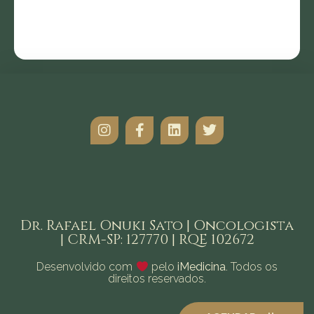
Dr. Rafael Onuki Sato | Oncologista
| CRM-SP: 127770 | RQE 102672
Desenvolvido com
pelo
iMedicina
. Todos os
direitos reservados.