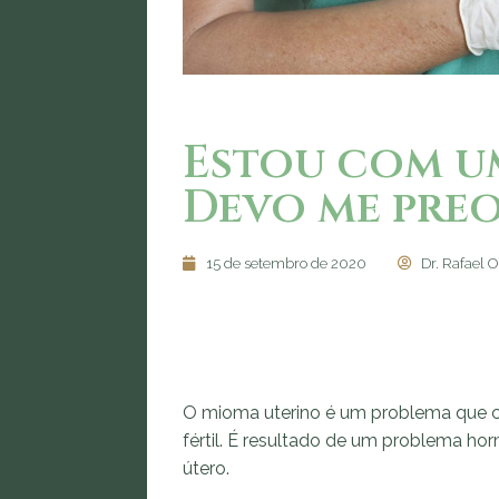
Estou com u
Devo me pre
15 de setembro de 2020
Dr. Rafael 
O mioma uterino é um problema que c
fértil. É resultado de um problema h
útero.