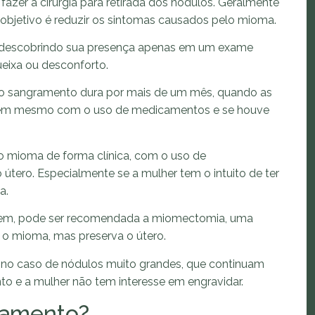
zer a cirurgia para retirada dos nódulos. Geralmente
 objetivo é reduzir os sintomas causados pelo mioma.
 descobrindo sua presença apenas em um exame
ueixa ou desconforto.
o sangramento dura por mais de um mês, quando as
inuem mesmo com o uso de medicamentos e se houve
r o mioma de forma clínica, com o uso de
útero. Especialmente se a mulher tem o intuito de ter
a.
em, pode ser recomendada a miomectomia, uma
as o mioma, mas preserva o útero.
 no caso de nódulos muito grandes, que continuam
 e a mulher não tem interesse em engravidar.
atamento?