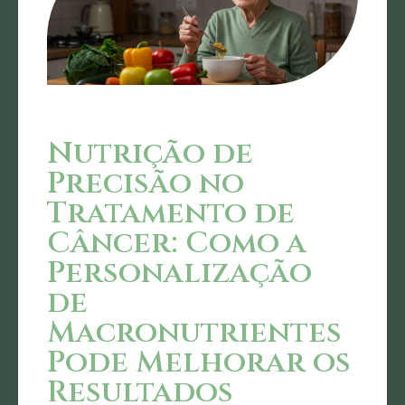
Nutrição de
Precisão no
Tratamento de
Câncer: Como a
Personalização
de
Macronutrientes
Pode Melhorar os
Resultados