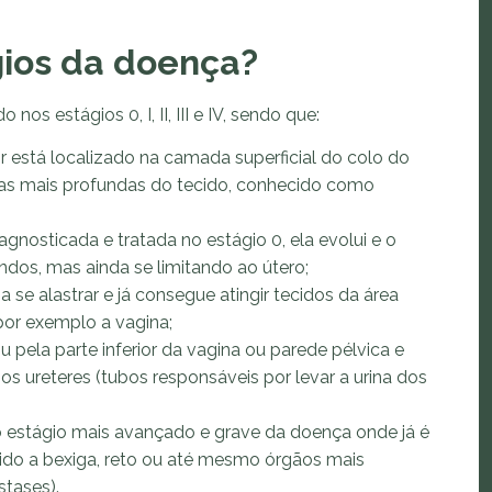
gios da doença?
nos estágios 0, I, II, III e IV, sendo que:
r está localizado na camada superficial do colo do
das mais profundas do tecido, conhecido como
agnosticada e tratada no estágio 0, ela evolui e o
ndos, mas ainda se limitando ao útero;
 se alastrar e já consegue atingir tecidos da área
por exemplo a vagina;
u pela parte inferior da vagina ou parede pélvica e
os ureteres (tubos responsáveis por levar a urina dos
o estágio mais avançado e grave da doença onde já é
gido a bexiga, reto ou até mesmo órgãos mais
tases).