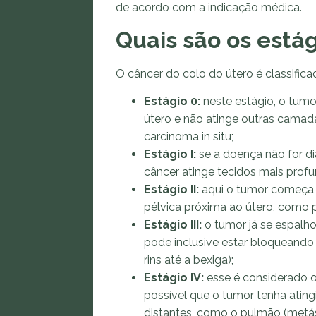
de acordo com a indicação médica.
Quais são os está
O câncer do colo do útero é classificado 
Estágio 0:
neste estágio, o tumo
útero e não atinge outras cama
carcinoma in situ;
Estágio I:
se a doença não for di
câncer atinge tecidos mais profu
Estágio II:
aqui o tumor começa a
pélvica próxima ao útero, como 
Estágio III:
o tumor já se espalho
pode inclusive estar bloqueando 
rins até a bexiga);
Estágio IV:
esse é considerado 
possível que o tumor tenha atin
distantes, como o pulmão (metás