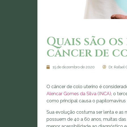
Quais são os
câncer de c
15 de dezembro de 2020
Dr. Rafael 
O câncer de colo uterino é considera
Alencar Gomes da Silva (INCA)
, o ter
como principal causa o papilomavíru
Sua evolução costuma ser lenta e as 
possuem de 40 a 60 anos, muitas das
menor acessibilidade ao diagnóstico 