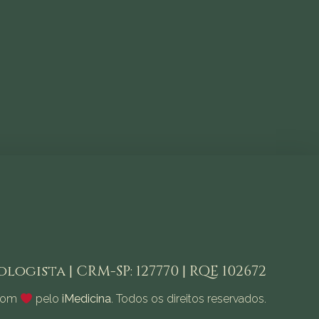
logista | CRM-SP: 127770 | RQE 102672
 com
pelo
iMedicina
. Todos os direitos reservados.