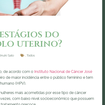
 estágios do
olo uterino?
Onuki Sato
,
Todos
do, de acordo com o
Instituto Nacional de Câncer José
ceiro de maior incidência entre o público feminino e tem
s humano (HPV).
mulheres mais acometidas por esse tipo de câncer
 vezes, com baixo nível socioeconômico que possuem
e tratamento precoce.